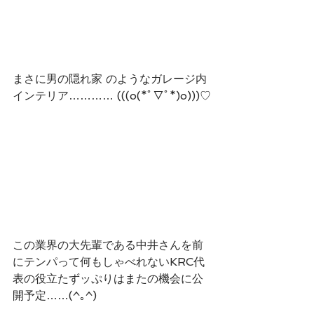
まさに男の隠れ家 のようなガレージ内
インテリア………… (((o(*ﾟ▽ﾟ*)o)))♡
この業界の大先輩である中井さんを前
にテンパって何もしゃべれないKRC代
表の役立たずッぷりはまたの機会に公
開予定……(^｡^)