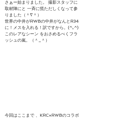
さぁー始まりました。 撮影スタッフに
取材陣にと 一斉に慌ただしくなって参
りました（＾∇＾）
世界の中井がRWBの中井がなんとR34
に！メスを入れる！訳ですから。(^｡^)
このレアなシーン をおさめるべくフラ
ッシュの嵐。（＾_＾）
今回はここまで 、KRC×RWBのコラボ