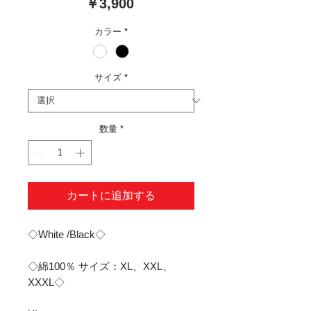
価
￥3,900
格
カラー
*
サイズ
*
数量
*
カートに追加する
◇White /Black◇
◇綿100％ サイズ：XL、XXL、
XXXL◇