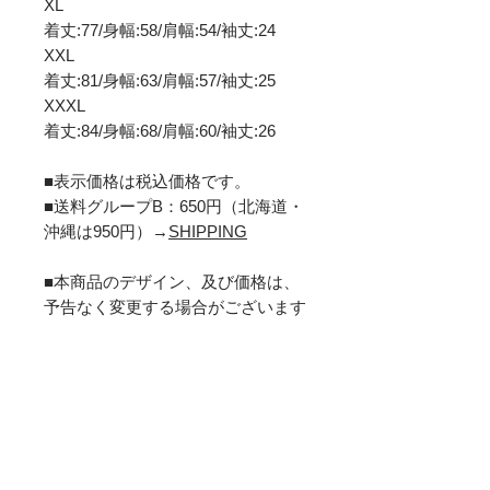
XL
着丈:77/身幅:58/肩幅:54/袖丈:24
XXL
着丈:81/身幅:63/肩幅:57/袖丈:25
XXXL
着丈:84/身幅:68/肩幅:60/袖丈:26
■表示価格は税込価格です。
■送料グループB：650円（北海道・
沖縄は950円）→
SHIPPING
■本商品のデザイン、及び価格は、
予告なく変更する場合がございます
ので、予めご了承くださいませ。
■その他ご不明な点がございました
ら、お気軽に弊社までご連絡くださ
い。
担当者が対応させて頂きます。
TEL:072-805-0829 FAX:072-805-