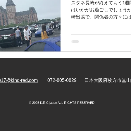
スタネ長崎が終えてもう1週
はいかがお過ごしでしょうか(^
崎出張で、関係者の方々には
だき、大変お世話になりま
m(_ _)m ご覧の通り、晴
817@kind-red.com
072-805-0829
日本大阪府枚方市堂山2-
© 2025 K.R.C japan ALL RIGHTS RESERVED.