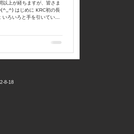
間以上が経ちますが、皆さま
_^) はじめに KRC初の長
 いろいろと手を引いていた
したこと御礼もうしあげます
天とはいかなかったものの、...
8-18