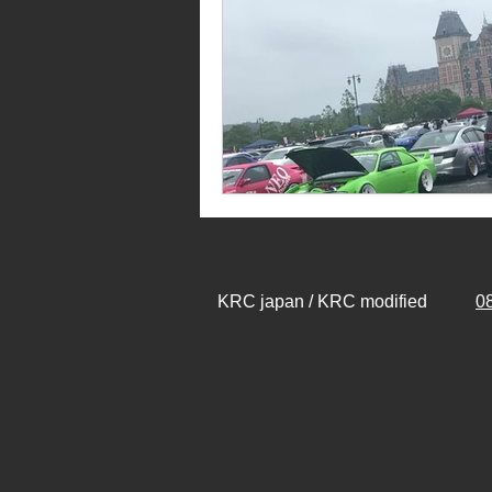
​KRC japan / KRC modified
0