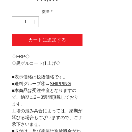
格
数量
*
カートに追加する
◇FRP◇
◇黒ゲルコート仕上げ◇
■表示価格は税抜価格です。
■送料グループ④→
SHIPPING
■本商品は受注生産となりますの
で、納期に2～3週間頂戴しており
ます。
工場の混み具合によっては、納期が
延びる場合もございますので、ご了
承下さいませ。
■取付け、及び塗装は別途料金がか